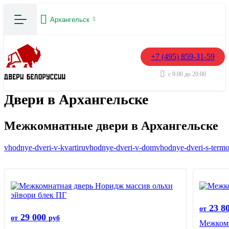
Архангельск
+7 (495) 859-31-59
с 9:00 до 20:00
Двери в Архангельске
Межкомнатные двери в Архангельске
vhodnye-dveri-v-kvartiru
vhodnye-dveri-v-dom
vhodnye-dveri-s-term
23 8
от
29 000
от
руб
Межкомн