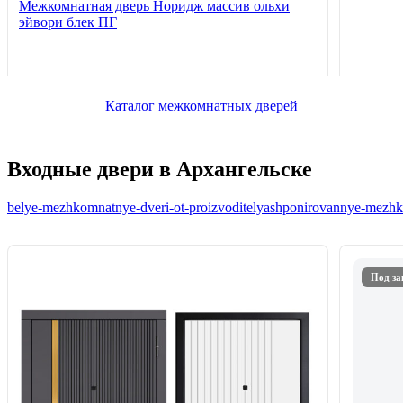
Межкомнатная дверь Норидж массив ольхи
эйвори блек ПГ
Каталог межкомнатных дверей
Входные двери в Архангельске
belye-mezhkomnatnye-dveri-ot-proizvoditelya
shponirovannye-mezhko
Под за