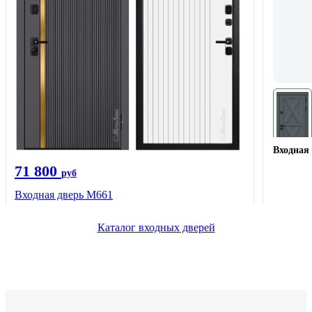
Входная 
71 800
руб
Входная дверь М661
Каталог входных дверей