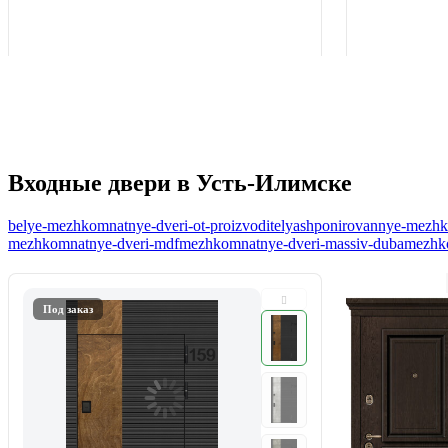
Входные двери в Усть-Илимске
belye-mezhkomnatnye-dveri-ot-proizvoditelya
shponirovannye-mezhko
mezhkomnatnye-dveri-mdf
mezhkomnatnye-dveri-massiv-duba
mezhko
Под заказ