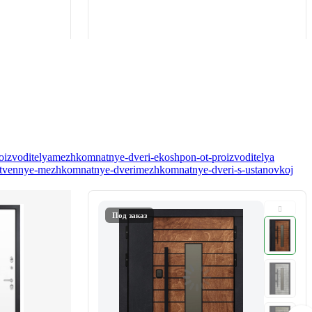
oizvoditelya
mezhkomnatnye-dveri-ekoshpon-ot-proizvoditelya
tvennye-mezhkomnatnye-dveri
mezhkomnatnye-dveri-s-ustanovkoj
Под заказ