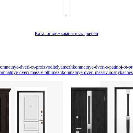
Каталог межкомнатных дверей
mnatnye-dveri-ot-proizvoditelya
mezhkomnatnye-dveri-s-patinoj-ot-pr
mnatnye-dveri-massiv-olhi
mezhkomnatnye-dveri-massiv-sosny
kaches