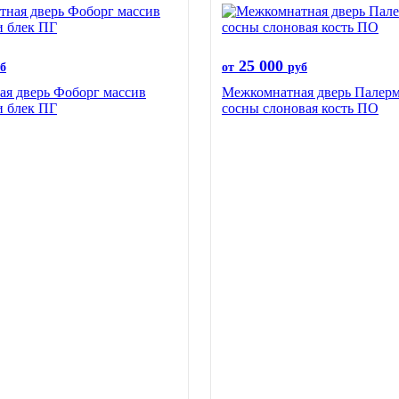
25 000
б
от
руб
я дверь Фоборг массив
Межкомнатная дверь Палерм
и блек ПГ
сосны слоновая кость ПО