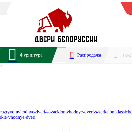
Фурнитура
Распродажа
е
orazryvom
vhodnye-dveri-so-steklom
vhodnye-dveri-s-zerkalom
klassich
rkie-vhodnye-dveri