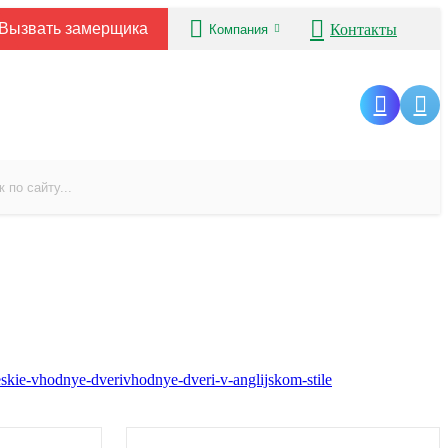
Вызвать замерщика
Контакты
Компания
eskie-vhodnye-dveri
vhodnye-dveri-v-anglijskom-stile