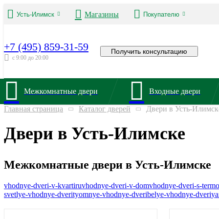
Магазины
Усть-Илимск
Покупателю
+7 (495) 859-31-59
Получить консультацию
с 9:00 до 20:00
Межкомнатные двери
Входные двери
Главная страница
Каталог дверей
Двери в Усть-Илимск
Двери в Усть-Илимске
Межкомнатные двери в Усть-Илимске
vhodnye-dveri-v-kvartiru
vhodnye-dveri-v-dom
vhodnye-dveri-s-term
svetlye-vhodnye-dveri
tyomnye-vhodnye-dveri
belye-vhodnye-dveri
ya