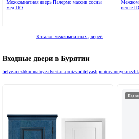
Межкомнатная дверь Палермо массив сосны
Межкомн
мед ПО
венге П
Каталог межкомнатных дверей
Входные двери в Бурятии
belye-mezhkomnatnye-dveri-ot-proizvoditelya
shponirovannye-mezhko
Под за