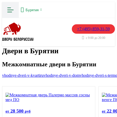
Бурятия
+7 (495) 859-31-59
с 9:00 до 20:00
Двери в Бурятии
Межкомнатные двери в Бурятии
vhodnye-dveri-v-kvartiru
vhodnye-dveri-v-dom
vhodnye-dveri-s-term
28 500
22 0
от
руб
от