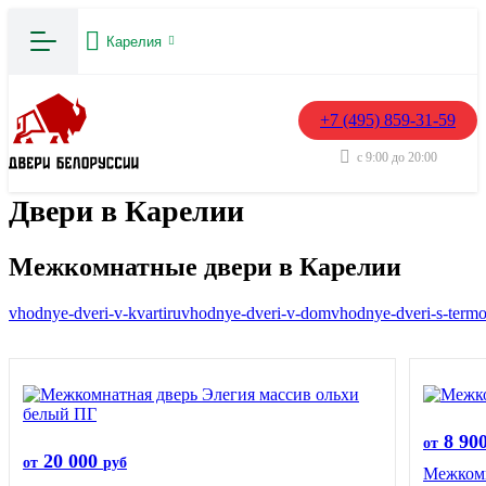
Карелия
+7 (495) 859-31-59
с 9:00 до 20:00
Двери в Карелии
Межкомнатные двери в Карелии
vhodnye-dveri-v-kvartiru
vhodnye-dveri-v-dom
vhodnye-dveri-s-term
8 90
от
20 000
от
руб
Межкомн