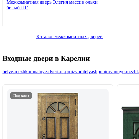
Межкомнатная дверь Элегия массив ольхи
белый ПГ
Каталог межкомнатных дверей
Входные двери в Карелии
belye-mezhkomnatnye-dveri-ot-proizvoditelya
shponirovannye-mezhko
Под заказ