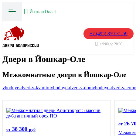
Йошкар-Ола
+7 (495) 859-31-59
с 9:00 до 20:00
Двери в Йошкар-Оле
Межкомнатные двери в Йошкар-Оле
vhodnye-dveri-v-kvartiru
vhodnye-dveri-v-dom
vhodnye-dveri-s-term
26 7
от
38 300
от
руб
Межкомн