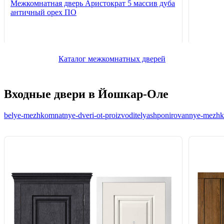
Межкомнатная дверь Аристократ 5 массив дуба
античный орех ПО
Каталог межкомнатных дверей
Входные двери в Йошкар-Оле
belye-mezhkomnatnye-dveri-ot-proizvoditelya
shponirovannye-mezhko