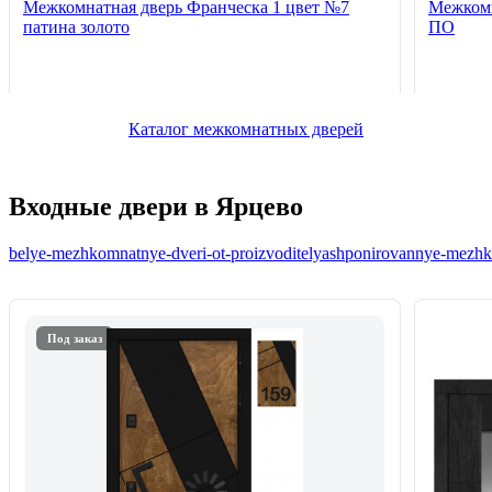
Межкомнатная дверь Франческа 1 цвет №7
Межкомн
патина золото
ПО
Каталог межкомнатных дверей
Входные двери в Ярцево
belye-mezhkomnatnye-dveri-ot-proizvoditelya
shponirovannye-mezhko
Под заказ