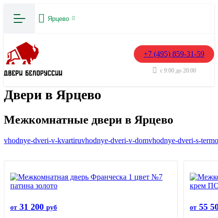
Ярцево
+7 (495) 859-31-59
с 9:00 до 20:00
Двери в Ярцево
Межкомнатные двери в Ярцево
vhodnye-dveri-v-kvartiru
vhodnye-dveri-v-dom
vhodnye-dveri-s-term
31 200
55 5
от
руб
от