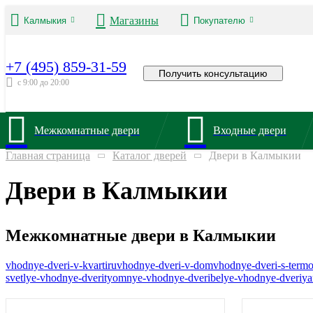
Магазины
Калмыкия
Покупателю
+7 (495) 859-31-59
Получить консультацию
с 9:00 до 20:00
Межкомнатные двери
Входные двери
Главная страница
Каталог дверей
Двери в Калмыкии
Двери в Калмыкии
Межкомнатные двери в Калмыкии
vhodnye-dveri-v-kvartiru
vhodnye-dveri-v-dom
vhodnye-dveri-s-term
svetlye-vhodnye-dveri
tyomnye-vhodnye-dveri
belye-vhodnye-dveri
ya