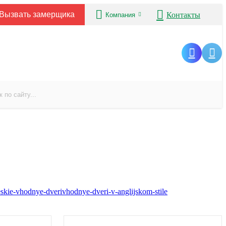
Вызвать замерщика
Контакты
Компания
eskie-vhodnye-dveri
vhodnye-dveri-v-anglijskom-stile