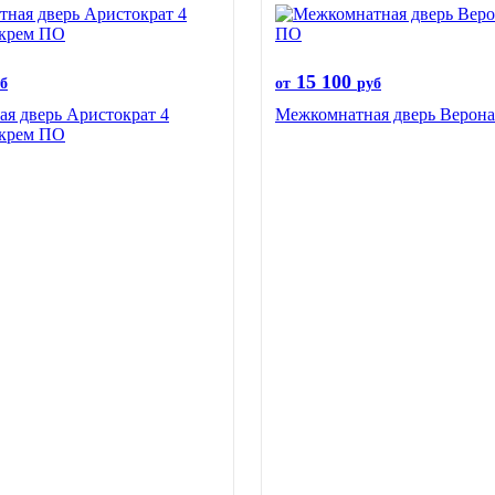
15 100
б
от
руб
я дверь Аристократ 4
Межкомнатная дверь Верона
 крем ПО