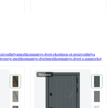
oizvoditelya
mezhkomnatnye-dveri-ekoshpon-ot-proizvoditelya
tvennye-mezhkomnatnye-dveri
mezhkomnatnye-dveri-s-ustanovkoj
Под заказ