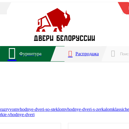
Фурнитура
Распродажа
orazryvom
vhodnye-dveri-so-steklom
vhodnye-dveri-s-zerkalom
klassich
rkie-vhodnye-dveri