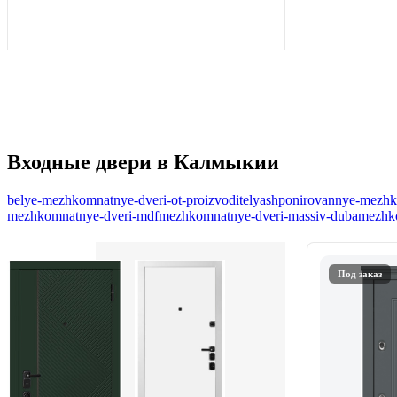
Входные двери в Калмыкии
belye-mezhkomnatnye-dveri-ot-proizvoditelya
shponirovannye-mezhko
mezhkomnatnye-dveri-mdf
mezhkomnatnye-dveri-massiv-duba
mezhko
Под заказ