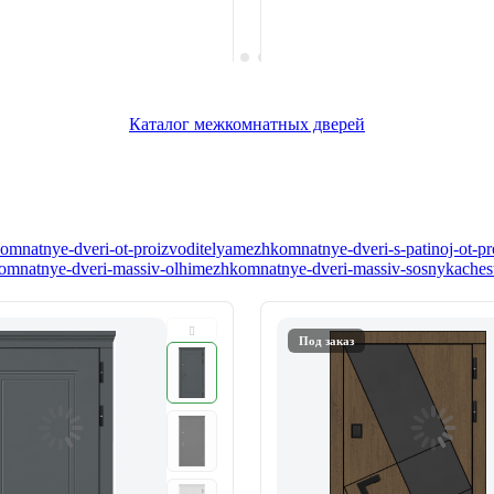
Каталог межкомнатных дверей
mnatnye-dveri-ot-proizvoditelya
mezhkomnatnye-dveri-s-patinoj-ot-pr
mnatnye-dveri-massiv-olhi
mezhkomnatnye-dveri-massiv-sosny
kaches
Под заказ