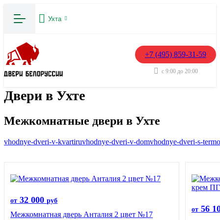
Ухта
+7 (495) 859-31-59
с 9:00 до 20:00
Двери в Ухте
Межкомнатные двери в Ухте
vhodnye-dveri-v-kvartiru
vhodnye-dveri-v-dom
vhodnye-dveri-s-term
32 000
от
руб
56 1
от
Межкомнатная дверь Анталия 2 цвет №17