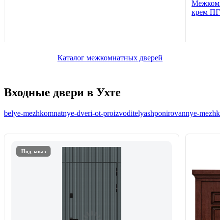
Межкомн
крем ПГ
Каталог межкомнатных дверей
Входные двери в Ухте
belye-mezhkomnatnye-dveri-ot-proizvoditelya
shponirovannye-mezhko
Под заказ