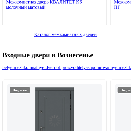
Межкомнатная дверь КВАЛИТЕТ K6
Межкомн
молочный матовый
ПГ
Каталог межкомнатных дверей
Входные двери в Вознесенье
belye-mezhkomnatnye-dveri-ot-proizvoditelya
shponirovannye-mezhko
Под заказ
Под за