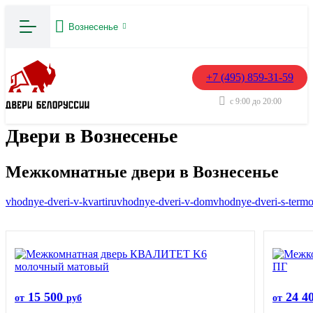
Вознесенье
+7 (495) 859-31-59
с 9:00 до 20:00
Двери в Вознесенье
Межкомнатные двери в Вознесенье
vhodnye-dveri-v-kvartiru
vhodnye-dveri-v-dom
vhodnye-dveri-s-term
15 500
24 4
от
руб
от