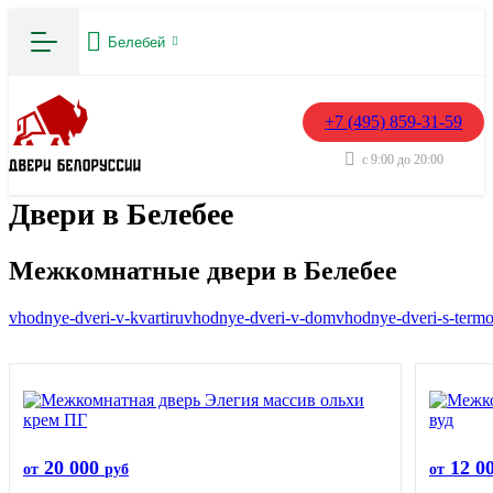
Белебей
+7 (495) 859-31-59
с 9:00 до 20:00
Двери в Белебее
Межкомнатные двери в Белебее
vhodnye-dveri-v-kvartiru
vhodnye-dveri-v-dom
vhodnye-dveri-s-term
20 000
12 0
от
руб
от