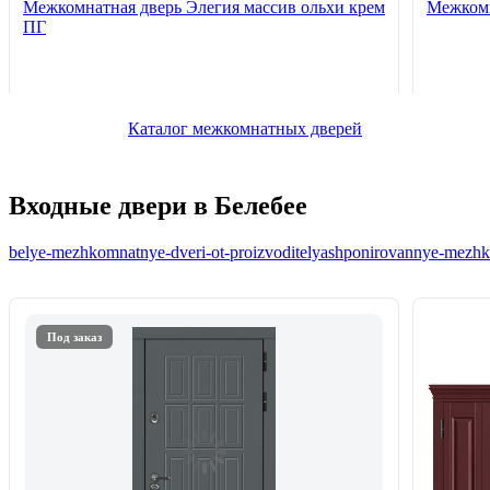
Межкомнатная дверь Элегия массив ольхи крем
Межкомн
ПГ
Каталог межкомнатных дверей
Входные двери в Белебее
belye-mezhkomnatnye-dveri-ot-proizvoditelya
shponirovannye-mezhko
Под заказ