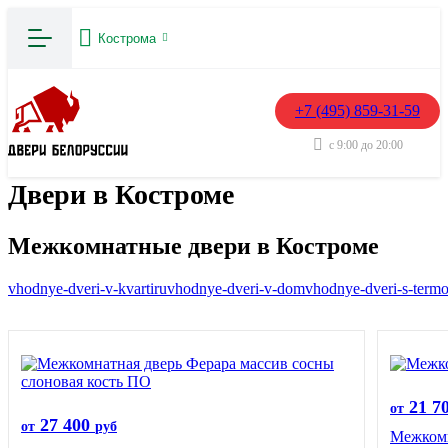
Кострома
+7 (495) 859-31-59
с 9:00 до 20:00
Двери в Костроме
Межкомнатные двери в Костроме
vhodnye-dveri-v-kvartiru
vhodnye-dveri-v-dom
vhodnye-dveri-s-term
21 7
от
27 400
от
руб
Межкомн