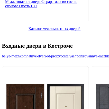
Межкомнатная дверь Ферара массив сосны
слоновая кость ПО
Каталог межкомнатных дверей
Входные двери в Костроме
belye-mezhkomnatnye-dveri-ot-proizvoditelya
shponirovannye-mezhko