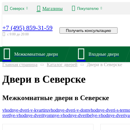
Магазины
Северск
Покупателю
+7 (495) 859-31-59
Получить консультацию
с 9:00 до 20:00
Межкомнатные двери
Входные двери
Главная страница
Каталог дверей
Двери в Северске
Двери в Северске
Межкомнатные двери в Северске
vhodnye-dveri-v-kvartiru
vhodnye-dveri-v-dom
vhodnye-dveri-s-term
svetlye-vhodnye-dveri
tyomnye-vhodnye-dveri
belye-vhodnye-dveri
ya