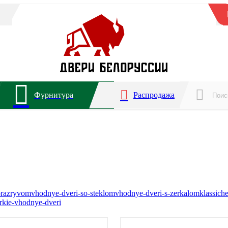
Фурнитура
Распродажа
orazryvom
vhodnye-dveri-so-steklom
vhodnye-dveri-s-zerkalom
klassich
rkie-vhodnye-dveri