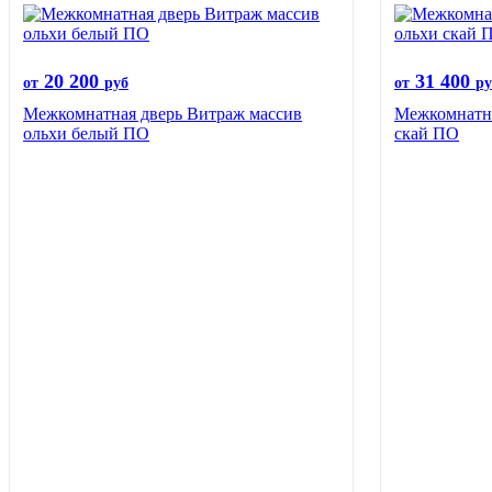
20 200
31 400
от
руб
от
ру
Межкомнатная дверь Витраж массив
Межкомнатна
ольхи белый ПО
скай ПО