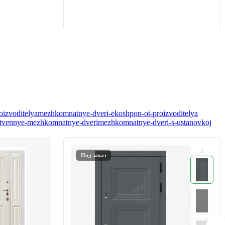
oizvoditelya
mezhkomnatnye-dveri-ekoshpon-ot-proizvoditelya
tvennye-mezhkomnatnye-dveri
mezhkomnatnye-dveri-s-ustanovkoj
Под заказ