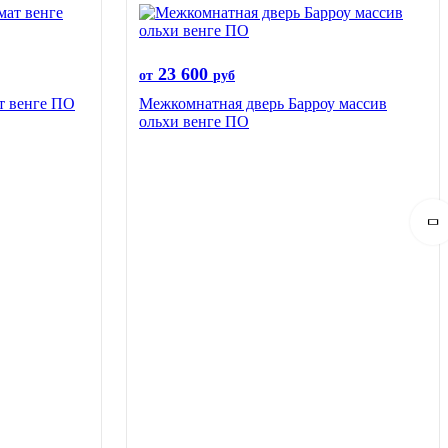
23 600
от
руб
т венге ПО
Межкомнатная дверь Барроу массив
ольхи венге ПО