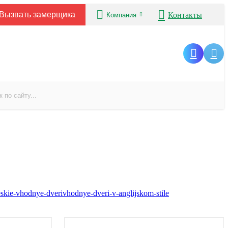
Вызвать замерщика
Контакты
Компания
eskie-vhodnye-dveri
vhodnye-dveri-v-anglijskom-stile