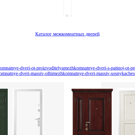
Каталог межкомнатных дверей
mnatnye-dveri-ot-proizvoditelya
mezhkomnatnye-dveri-s-patinoj-ot-pr
mnatnye-dveri-massiv-olhi
mezhkomnatnye-dveri-massiv-sosny
kaches