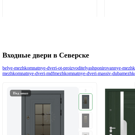
Входные двери в Северске
belye-mezhkomnatnye-dveri-ot-proizvoditelya
shponirovannye-mezhko
mezhkomnatnye-dveri-mdf
mezhkomnatnye-dveri-massiv-duba
mezhko
Под заказ