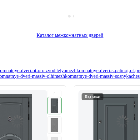
Каталог межкомнатных дверей
mnatnye-dveri-ot-proizvoditelya
mezhkomnatnye-dveri-s-patinoj-ot-pr
mnatnye-dveri-massiv-olhi
mezhkomnatnye-dveri-massiv-sosny
kaches
Под заказ