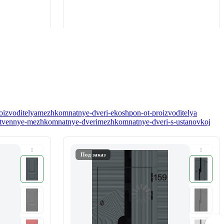
oizvoditelya
mezhkomnatnye-dveri-ekoshpon-ot-proizvoditelya
tvennye-mezhkomnatnye-dveri
mezhkomnatnye-dveri-s-ustanovkoj
Под заказ