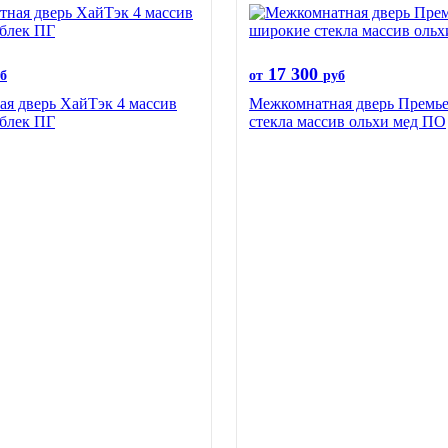
17 300
б
от
руб
я дверь ХайТэк 4 массив
Межкомнатная дверь Премь
 блек ПГ
стекла массив ольхи мед ПО