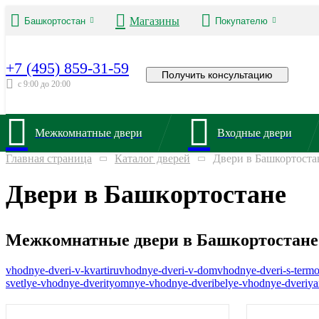
Магазины
Башкортостан
Покупателю
+7 (495) 859-31-59
Получить консультацию
с 9:00 до 20:00
Межкомнатные двери
Входные двери
Главная страница
Каталог дверей
Двери в Башкортоста
Двери в Башкортостане
Межкомнатные двери в Башкортостане
vhodnye-dveri-v-kvartiru
vhodnye-dveri-v-dom
vhodnye-dveri-s-term
svetlye-vhodnye-dveri
tyomnye-vhodnye-dveri
belye-vhodnye-dveri
ya