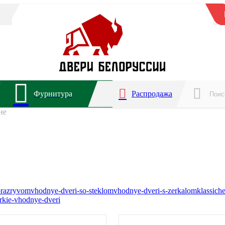
Фурнитура
Распродажа
не
orazryvom
vhodnye-dveri-so-steklom
vhodnye-dveri-s-zerkalom
klassich
rkie-vhodnye-dveri