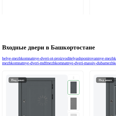
Входные двери в Башкортостане
belye-mezhkomnatnye-dveri-ot-proizvoditelya
shponirovannye-mezhko
mezhkomnatnye-dveri-mdf
mezhkomnatnye-dveri-massiv-duba
mezhko
Под заказ
Под заказ