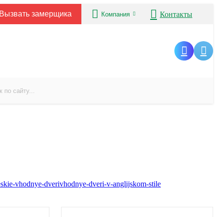
Вызвать замерщика
Контакты
Компания
eskie-vhodnye-dveri
vhodnye-dveri-v-anglijskom-stile