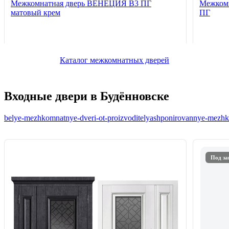
Межкомнатная дверь ВЕНЕЦИЯ B3 ПГ
Межкомн
матовый крем
ПГ
Каталог межкомнатных дверей
Входные двери в Будённовске
belye-mezhkomnatnye-dveri-ot-proizvoditelya
shponirovannye-mezhko
Под за