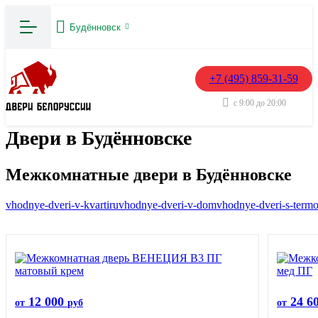
Будённовск
+7 (495) 859-31-59
с 9:00 до 20:00
Двери в Будённовске
Межкомнатные двери в Будённовске
vhodnye-dveri-v-kvartiru
vhodnye-dveri-v-dom
vhodnye-dveri-s-term
12 000
24 6
от
руб
от