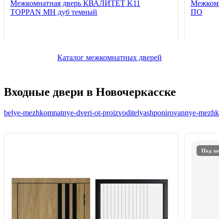
Межкомнатная дверь КВАЛИТЕТ K11
Межкомн
TOPPAN MH дуб темный
ПО
Каталог межкомнатных дверей
Входные двери в Новочеркасске
belye-mezhkomnatnye-dveri-ot-proizvoditelya
shponirovannye-mezhko
Под за