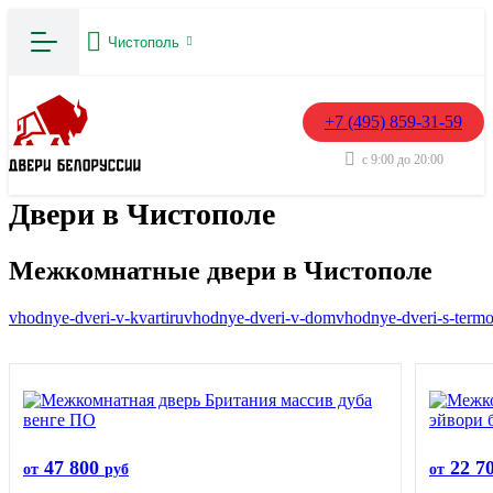
Чистополь
+7 (495) 859-31-59
с 9:00 до 20:00
Двери в Чистополе
Межкомнатные двери в Чистополе
vhodnye-dveri-v-kvartiru
vhodnye-dveri-v-dom
vhodnye-dveri-s-term
47 800
22 7
от
руб
от