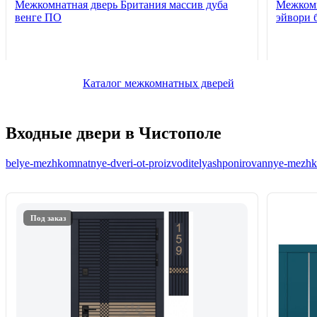
Межкомнатная дверь Британия массив дуба
Межкомн
венге ПО
эйвори 
Каталог межкомнатных дверей
Входные двери в Чистополе
belye-mezhkomnatnye-dveri-ot-proizvoditelya
shponirovannye-mezhko
Под заказ