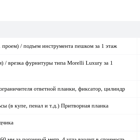
проем) / подъем инструмента пешком за 1 этаж
 / врезка фурнитуры типа Morelli Luxury за 1
 ограничителя ответной планки, фиксатор, цилиндр
сы (в купе, пенал и т.д.) Притворная планка
дчика
0 мм за погонный метр. 4 угла входит в стоимость