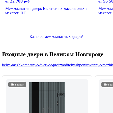
22 700
55 5
от
руб
от
Межкомнатная дверь Валенсия-3 массив ольхи
Межкомн
махагон ПГ
махаго
Каталог межкомнатных дверей
Входные двери в Великом Новгороде
belye-mezhkomnatnye-dveri-ot-proizvoditelya
shponirovannye-mezhko
Под заказ
Под за