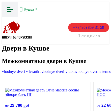
Кушва
+7 (495) 859-31-59
с 9:00 до 20:00
Двери в Кушве
Межкомнатные двери в Кушве
vhodnye-dveri-v-kvartiru
vhodnye-dveri-v-dom
vhodnye-dveri-s-term
29 700
22 6
от
руб
от