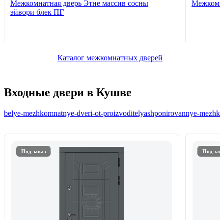
Межкомнатная дверь Этне массив сосны
Межкомн
эйвори блек ПГ
Каталог межкомнатных дверей
Входные двери в Кушве
belye-mezhkomnatnye-dveri-ot-proizvoditelya
shponirovannye-mezhko
Под заказ
Под за