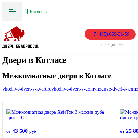
Котлас
+7 (495) 859-31-59
с 9:00 до 20:00
Двери в Котласе
Межкомнатные двери в Котласе
vhodnye-dveri-v-kvartiru
vhodnye-dveri-v-dom
vhodnye-dveri-s-term
43 500
25 8
от
руб
от