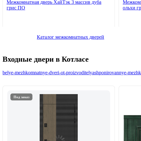
Межкомнатная дверь ХайТэк 3 массив дуба
Межкомн
грис ПО
ольхи г
Каталог межкомнатных дверей
Входные двери в Котласе
belye-mezhkomnatnye-dveri-ot-proizvoditelya
shponirovannye-mezhko
Под заказ