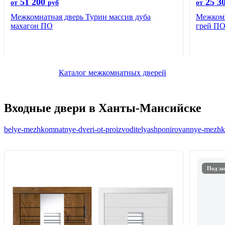
51 200
25 3
от
руб
от
Межкомнатная дверь Турин массив дуба
Межкомн
махагон ПО
грей П
Каталог межкомнатных дверей
Входные двери в Ханты-Мансийске
belye-mezhkomnatnye-dveri-ot-proizvoditelya
shponirovannye-mezhko
Под за