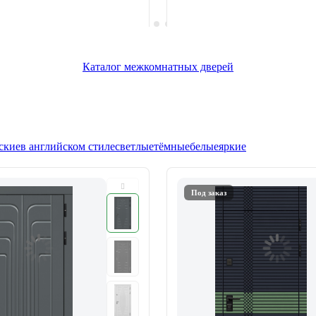
Каталог межкомнатных дверей
ские
в английском стиле
светлые
тёмные
белые
яркие
Под заказ