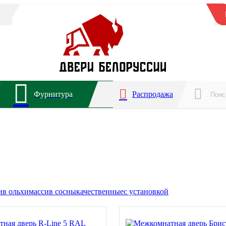
Фурнитура
Распродажа
ив ольхи
массив сосны
качественные
с установкой