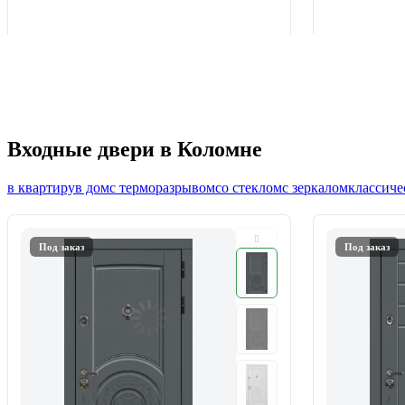
Входные двери в Коломне
в квартиру
в дом
с терморазрывом
со стеклом
с зеркалом
классиче
Под заказ
Под заказ