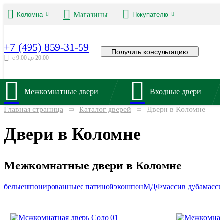
Магазины
Коломна
Покупателю
+7 (495) 859-31-59
Получить консультацию
с 9:00 до 20:00
Межкомнатные двери
Входные двери
Главная страница
Каталог дверей
Двери в Коломне
Двери в Коломне
Межкомнатные двери в Коломне
белые
шпонированные
с патиной
экошпон
МДФ
массив дуба
масс