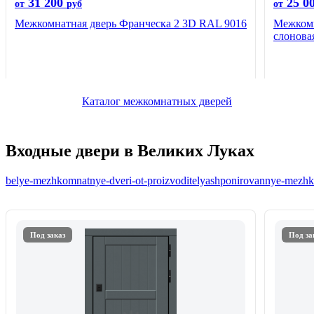
31 200
25 0
от
руб
от
Межкомнатная дверь Франческа 2 3D RAL 9016
Межкомн
слонова
Каталог межкомнатных дверей
Входные двери в Великих Луках
belye-mezhkomnatnye-dveri-ot-proizvoditelya
shponirovannye-mezhko
Под заказ
Под за