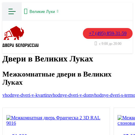
Великие Луки
+7 (495) 859-31-59
с 9:00 до 20:00
Двери в Великих Луках
Межкомнатные двери в Великих
Луках
vhodnye-dveri-v-kvartiru
vhodnye-dveri-v-dom
vhodnye-dveri-s-term