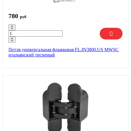
780
руб
Петля универсальная флажковая FL.IN3800.US MWSC
итальянский тисненый