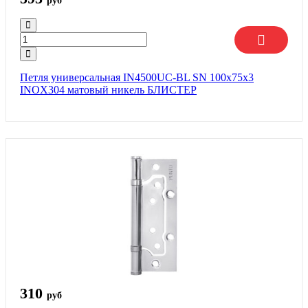
руб
Петля универсальная IN4500UC-BL SN 100x75x3
INOX304 матовый никель БЛИСТЕР
310
руб