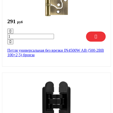
291
руб
Петля универсальная без врезки IN4500W AB (500-2BB
100×2,5) бронза