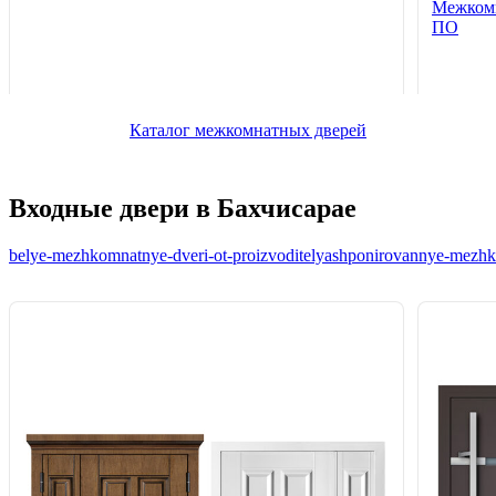
Межкомн
ПО
Каталог межкомнатных дверей
Входные двери в Бахчисарае
belye-mezhkomnatnye-dveri-ot-proizvoditelya
shponirovannye-mezhko