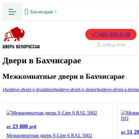
Бахчисарай
+7 (495) 859-31-59
с 9:00 до 20:00
Двери в Бахчисарае
Межкомнатные двери в Бахчисарае
vhodnye-dveri-v-kvartiru
vhodnye-dveri-v-dom
vhodnye-dveri-s-term
23 800
от
руб
51 2
от
Межкомнатная дверь S-Line 6 RAL 5002