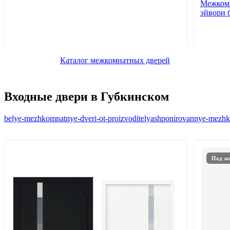
Межкомн
эйвори 
Каталог межкомнатных дверей
Входные двери в Губкинском
belye-mezhkomnatnye-dveri-ot-proizvoditelya
shponirovannye-mezhko
Под за