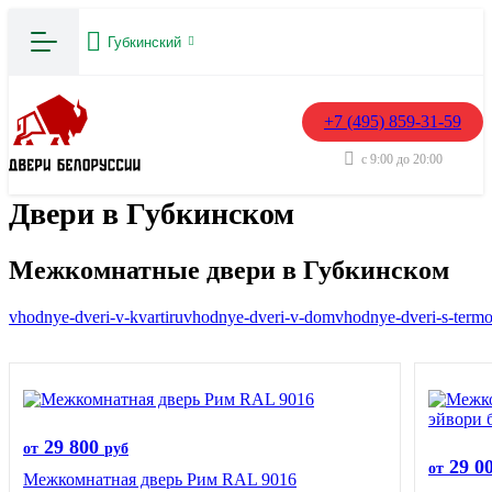
Губкинский
+7 (495) 859-31-59
с 9:00 до 20:00
Двери в Губкинском
Межкомнатные двери в Губкинском
vhodnye-dveri-v-kvartiru
vhodnye-dveri-v-dom
vhodnye-dveri-s-term
29 800
от
руб
29 0
от
Межкомнатная дверь Рим RAL 9016