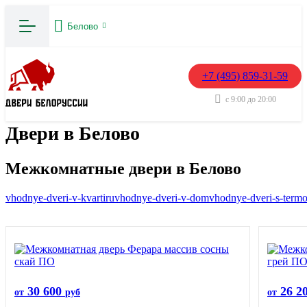
Белово
+7 (495) 859-31-59
с 9:00 до 20:00
Двери в Белово
Межкомнатные двери в Белово
vhodnye-dveri-v-kvartiru
vhodnye-dveri-v-dom
vhodnye-dveri-s-term
30 600
26 2
от
руб
от