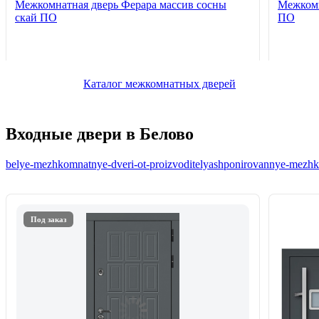
Межкомнатная дверь Ферара массив сосны
Межкомн
скай ПО
ПО
Каталог межкомнатных дверей
Входные двери в Белово
belye-mezhkomnatnye-dveri-ot-proizvoditelya
shponirovannye-mezhko
Под заказ