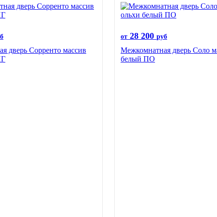
28 200
б
от
руб
я дверь Сорренто массив
Межкомнатная дверь Соло м
ПГ
белый ПО