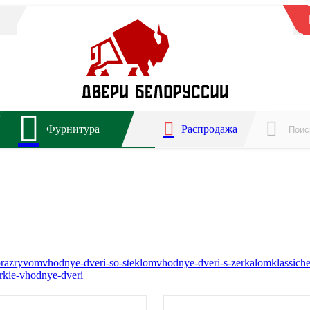
Фурнитура
Распродажа
orazryvom
vhodnye-dveri-so-steklom
vhodnye-dveri-s-zerkalom
klassich
rkie-vhodnye-dveri