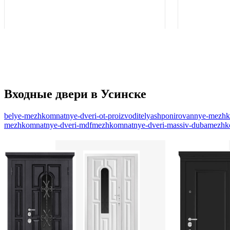
Входные двери в Усинске
belye-mezhkomnatnye-dveri-ot-proizvoditelya
shponirovannye-mezhko
mezhkomnatnye-dveri-mdf
mezhkomnatnye-dveri-massiv-duba
mezhko