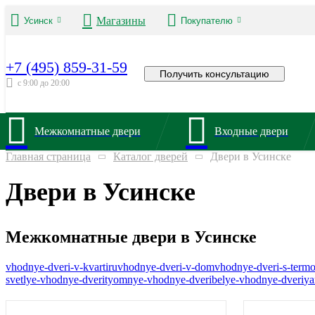
Магазины
Усинск
Покупателю
+7 (495) 859-31-59
Получить консультацию
с 9:00 до 20:00
Межкомнатные двери
Входные двери
Главная страница
Каталог дверей
Двери в Усинске
Двери в Усинске
Межкомнатные двери в Усинске
vhodnye-dveri-v-kvartiru
vhodnye-dveri-v-dom
vhodnye-dveri-s-term
svetlye-vhodnye-dveri
tyomnye-vhodnye-dveri
belye-vhodnye-dveri
ya