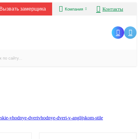
Вызвать замерщика
Контакты
Компания
eskie-vhodnye-dveri
vhodnye-dveri-v-anglijskom-stile