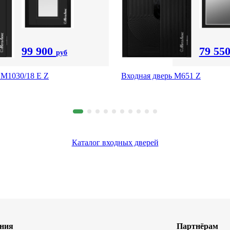
99 900
79 55
руб
 М1030/18 E Z
Входная дверь М651 Z
Каталог входных дверей
ния
Партнёрам