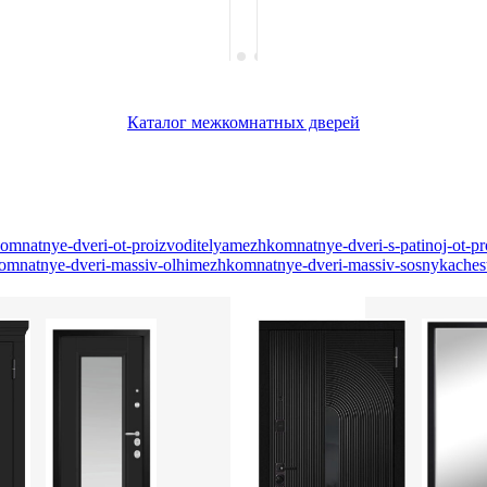
Каталог межкомнатных дверей
mnatnye-dveri-ot-proizvoditelya
mezhkomnatnye-dveri-s-patinoj-ot-pr
mnatnye-dveri-massiv-olhi
mezhkomnatnye-dveri-massiv-sosny
kaches