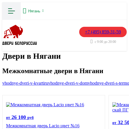
Нягань
+7 (495) 859-31-59
с 9:00 до 20:00
Двери в Нягани
Межкомнатные двери в Нягани
vhodnye-dveri-v-kvartiru
vhodnye-dveri-v-dom
vhodnye-dveri-s-term
26 100
от
руб
32 5
от
Межкомнатная дверь Lacio цвет №16