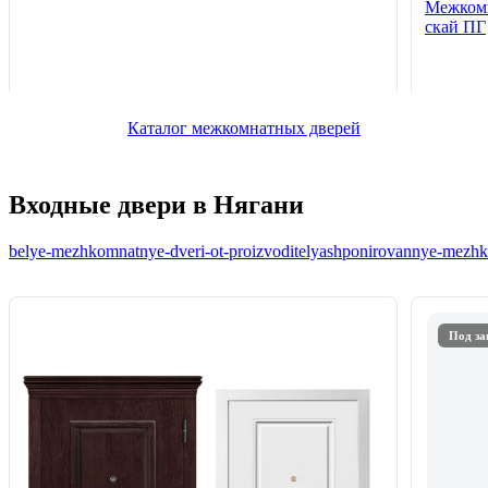
Межкомн
скай ПГ
Каталог межкомнатных дверей
Входные двери в Нягани
belye-mezhkomnatnye-dveri-ot-proizvoditelya
shponirovannye-mezhko
Под за