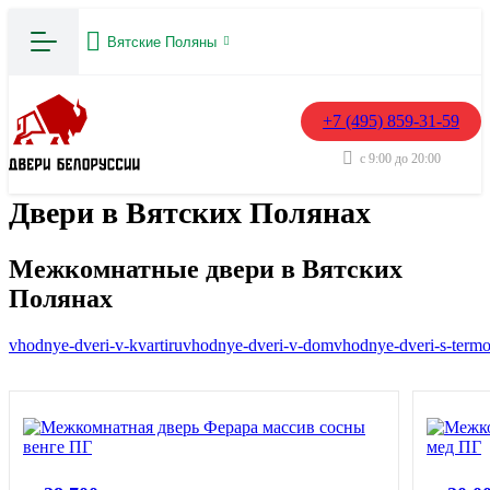
Вятские Поляны
+7 (495) 859-31-59
с 9:00 до 20:00
Двери в Вятских Полянах
Межкомнатные двери в Вятских
Полянах
vhodnye-dveri-v-kvartiru
vhodnye-dveri-v-dom
vhodnye-dveri-s-term