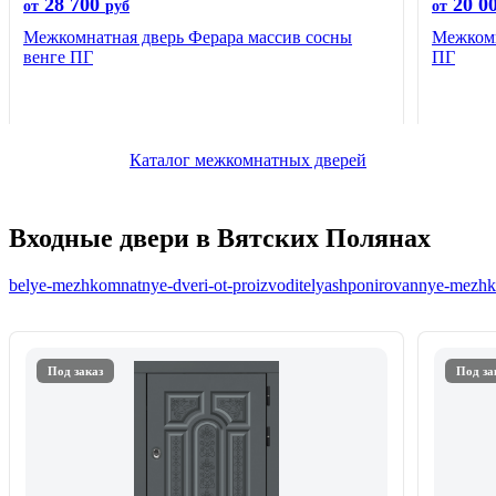
28 700
20 0
от
руб
от
Межкомнатная дверь Ферара массив сосны
Межкомн
венге ПГ
ПГ
Каталог межкомнатных дверей
Входные двери в Вятских Полянах
belye-mezhkomnatnye-dveri-ot-proizvoditelya
shponirovannye-mezhko
Под заказ
Под за