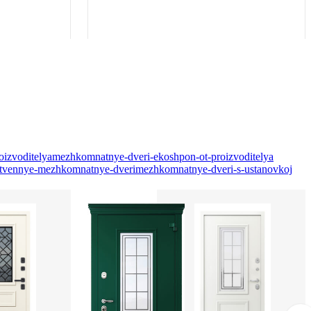
oizvoditelya
mezhkomnatnye-dveri-ekoshpon-ot-proizvoditelya
tvennye-mezhkomnatnye-dveri
mezhkomnatnye-dveri-s-ustanovkoj