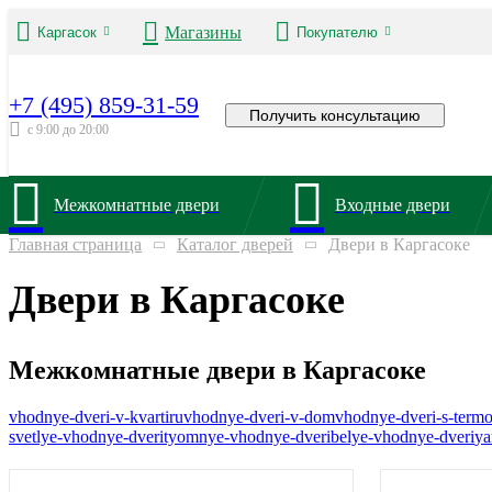
Магазины
Каргасок
Покупателю
+7 (495) 859-31-59
Получить консультацию
с 9:00 до 20:00
Межкомнатные двери
Входные двери
Главная страница
Каталог дверей
Двери в Каргасоке
Двери в Каргасоке
Межкомнатные двери в Каргасоке
vhodnye-dveri-v-kvartiru
vhodnye-dveri-v-dom
vhodnye-dveri-s-term
svetlye-vhodnye-dveri
tyomnye-vhodnye-dveri
belye-vhodnye-dveri
ya