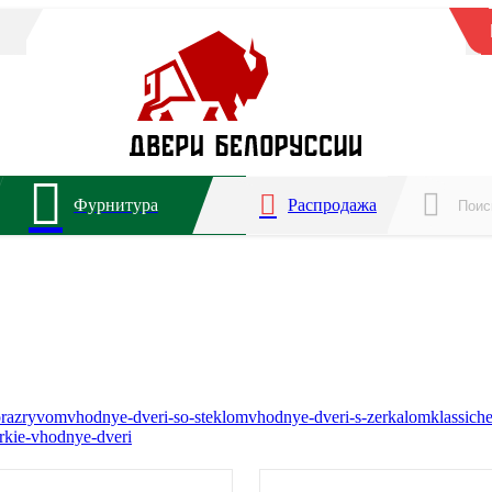
Фурнитура
Распродажа
orazryvom
vhodnye-dveri-so-steklom
vhodnye-dveri-s-zerkalom
klassich
rkie-vhodnye-dveri