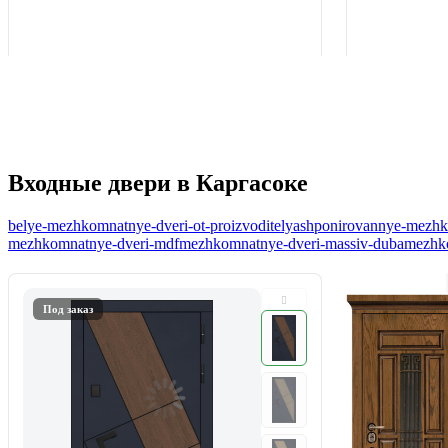
Входные двери в Каргасоке
belye-mezhkomnatnye-dveri-ot-proizvoditelya
shponirovannye-mezhko
mezhkomnatnye-dveri-mdf
mezhkomnatnye-dveri-massiv-duba
mezhko
Под заказ