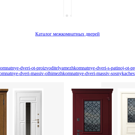
Каталог межкомнатных дверей
mnatnye-dveri-ot-proizvoditelya
mezhkomnatnye-dveri-s-patinoj-ot-pr
mnatnye-dveri-massiv-olhi
mezhkomnatnye-dveri-massiv-sosny
kaches