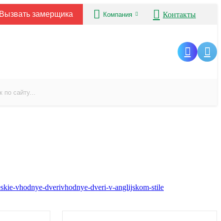
Вызвать замерщика
Контакты
Компания
eskie-vhodnye-dveri
vhodnye-dveri-v-anglijskom-stile