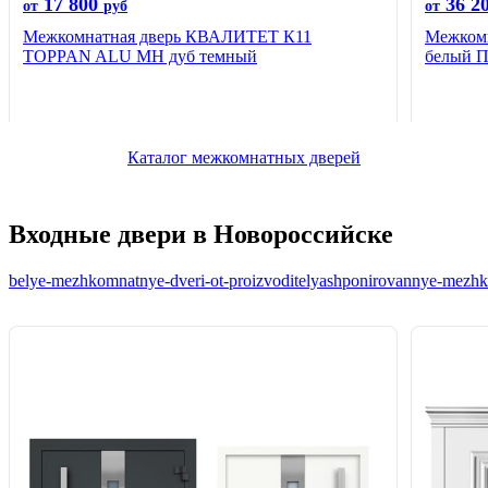
17 800
36 2
от
руб
от
Межкомнатная дверь КВАЛИТЕТ К11
Межкомн
TOPPAN ALU MH дуб темный
белый 
Каталог межкомнатных дверей
Входные двери в Новороссийске
belye-mezhkomnatnye-dveri-ot-proizvoditelya
shponirovannye-mezhko