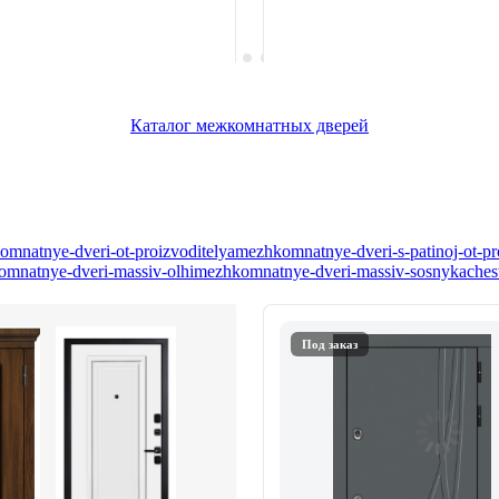
Каталог межкомнатных дверей
mnatnye-dveri-ot-proizvoditelya
mezhkomnatnye-dveri-s-patinoj-ot-pr
mnatnye-dveri-massiv-olhi
mezhkomnatnye-dveri-massiv-sosny
kaches
Под заказ