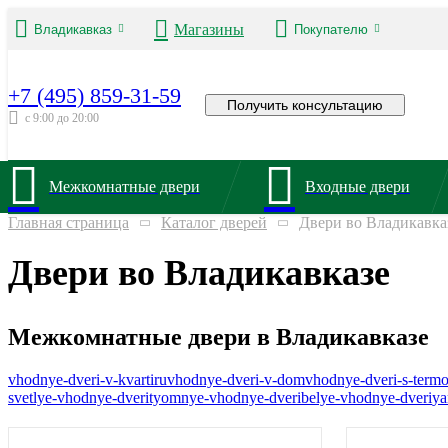
Магазины
Владикавказ
Покупателю
+7 (495) 859-31-59
Получить консультацию
с 9:00 до 20:00
Межкомнатные двери
Входные двери
Главная страница
Каталог дверей
Двери во Владикавка
Двери во Владикавказе
Межкомнатные двери в Владикавказе
vhodnye-dveri-v-kvartiru
vhodnye-dveri-v-dom
vhodnye-dveri-s-term
svetlye-vhodnye-dveri
tyomnye-vhodnye-dveri
belye-vhodnye-dveri
ya