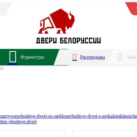
Фурнитура
Распродажа
зе
orazryvom
vhodnye-dveri-so-steklom
vhodnye-dveri-s-zerkalom
klassich
rkie-vhodnye-dveri