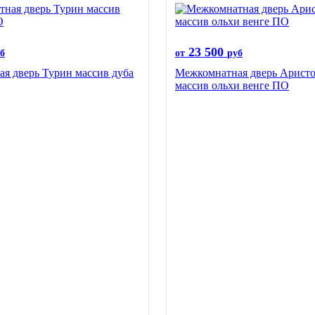
23 500
б
от
руб
я дверь Турин массив дуба
Межкомнатная дверь Аристо
массив ольхи венге ПО