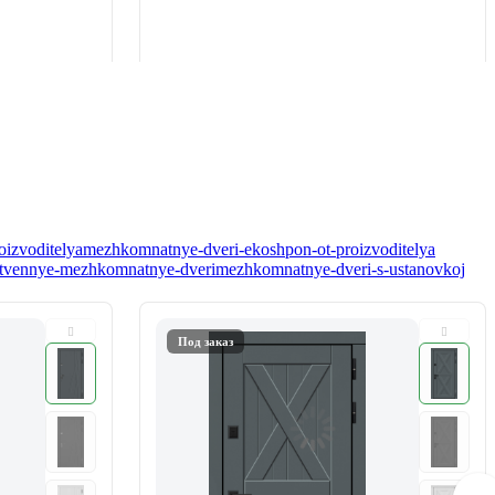
oizvoditelya
mezhkomnatnye-dveri-ekoshpon-ot-proizvoditelya
tvennye-mezhkomnatnye-dveri
mezhkomnatnye-dveri-s-ustanovkoj
Под заказ