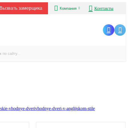
Вызвать замерщика
Контакты
Компания
eskie-vhodnye-dveri
vhodnye-dveri-v-anglijskom-stile