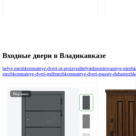
Входные двери в Владикавказе
belye-mezhkomnatnye-dveri-ot-proizvoditelya
shponirovannye-mezhko
mezhkomnatnye-dveri-mdf
mezhkomnatnye-dveri-massiv-duba
mezhko
Под заказ