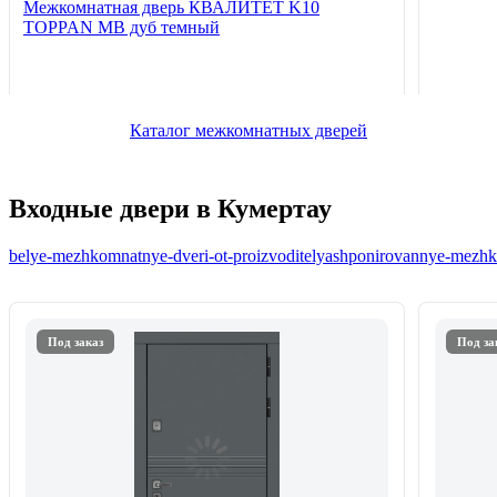
Межкомнатная дверь КВАЛИТЕТ K10
TOPPAN MB дуб темный
Каталог межкомнатных дверей
Входные двери в Кумертау
belye-mezhkomnatnye-dveri-ot-proizvoditelya
shponirovannye-mezhko
Под заказ
Под за