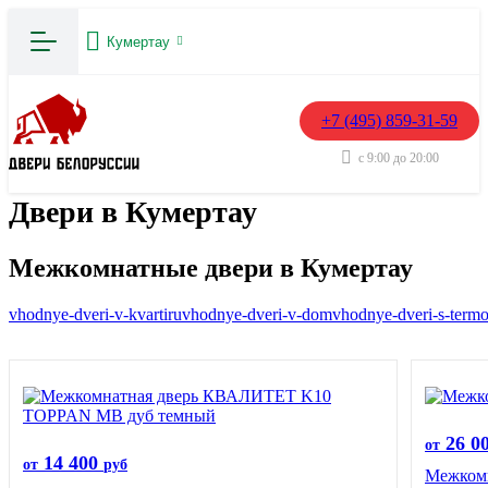
Кумертау
+7 (495) 859-31-59
с 9:00 до 20:00
Двери в Кумертау
Межкомнатные двери в Кумертау
vhodnye-dveri-v-kvartiru
vhodnye-dveri-v-dom
vhodnye-dveri-s-term
26 0
от
14 400
от
руб
Межкомн