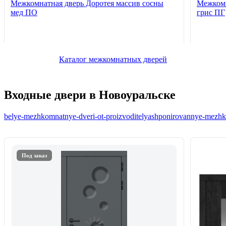
Межкомнатная дверь Доротея массив сосны
Межкомн
мед ПО
грис ПГ
Каталог межкомнатных дверей
Входные двери в Новоуральске
belye-mezhkomnatnye-dveri-ot-proizvoditelya
shponirovannye-mezhko
Под заказ