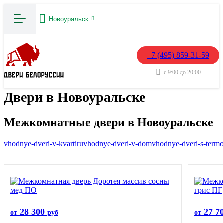
Новоуральск
+7 (495) 859-31-59
с 9:00 до 20:00
Двери в Новоуральске
Межкомнатные двери в Новоуральске
vhodnye-dveri-v-kvartiru
vhodnye-dveri-v-dom
vhodnye-dveri-s-term
28 300
27 7
от
руб
от