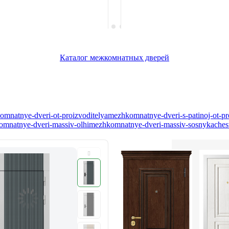
Каталог межкомнатных дверей
mnatnye-dveri-ot-proizvoditelya
mezhkomnatnye-dveri-s-patinoj-ot-pr
mnatnye-dveri-massiv-olhi
mezhkomnatnye-dveri-massiv-sosny
kaches