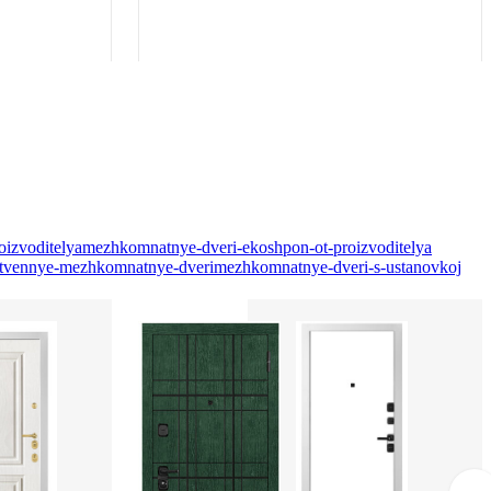
oizvoditelya
mezhkomnatnye-dveri-ekoshpon-ot-proizvoditelya
tvennye-mezhkomnatnye-dveri
mezhkomnatnye-dveri-s-ustanovkoj