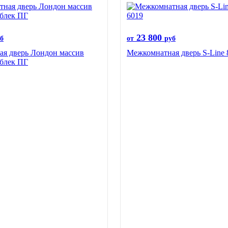
23 800
б
от
руб
я дверь Лондон массив
Межкомнатная дверь S-Line
 блек ПГ