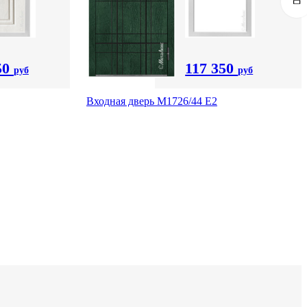
50
117 350
руб
руб
Входная дверь М1726/44 Е2