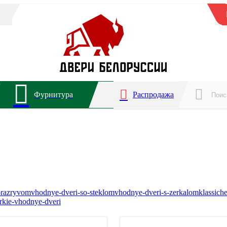
Фурнитура
Распродажа
orazryvom
vhodnye-dveri-so-steklom
vhodnye-dveri-s-zerkalom
klassich
rkie-vhodnye-dveri