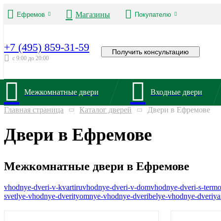
Магазины
Ефремов
Покупателю
+7 (495) 859-31-59
Получить консультацию
с 9:00 до 20:00
Межкомнатные двери
Входные двери
Главная страница
Каталог дверей
Двери в Ефремове
Двери в Ефремове
Межкомнатные двери в Ефремове
vhodnye-dveri-v-kvartiru
vhodnye-dveri-v-dom
vhodnye-dveri-s-term
svetlye-vhodnye-dveri
tyomnye-vhodnye-dveri
belye-vhodnye-dveri
ya