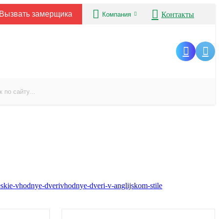
Вызвать замерщика
Контакты
Компания
eskie-vhodnye-dveri
vhodnye-dveri-v-anglijskom-stile