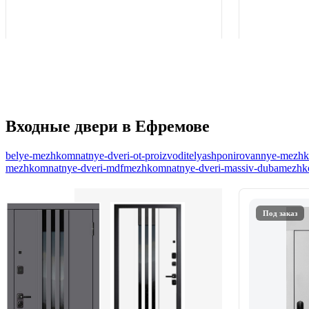
Входные двери в Ефремове
belye-mezhkomnatnye-dveri-ot-proizvoditelya
shponirovannye-mezhko
mezhkomnatnye-dveri-mdf
mezhkomnatnye-dveri-massiv-duba
mezhko
Под заказ