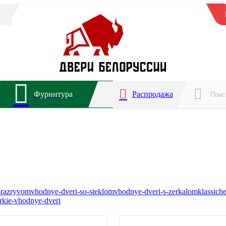
Фурнитура
Распродажа
orazryvom
vhodnye-dveri-so-steklom
vhodnye-dveri-s-zerkalom
klassich
rkie-vhodnye-dveri