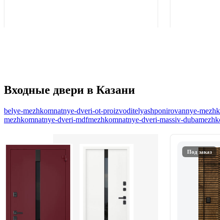
Входные двери в Казани
belye-mezhkomnatnye-dveri-ot-proizvoditelya
shponirovannye-mezhko
mezhkomnatnye-dveri-mdf
mezhkomnatnye-dveri-massiv-duba
mezhko
Под заказ