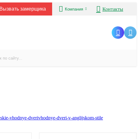
Вызвать замерщика
Контакты
Компания
eskie-vhodnye-dveri
vhodnye-dveri-v-anglijskom-stile