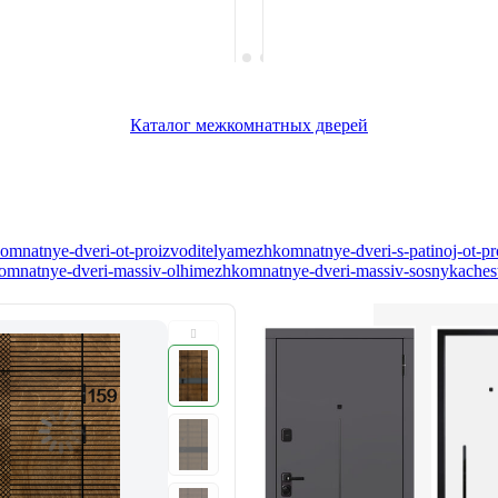
Каталог межкомнатных дверей
mnatnye-dveri-ot-proizvoditelya
mezhkomnatnye-dveri-s-patinoj-ot-pr
mnatnye-dveri-massiv-olhi
mezhkomnatnye-dveri-massiv-sosny
kaches