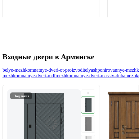
Входные двери в Армянске
belye-mezhkomnatnye-dveri-ot-proizvoditelya
shponirovannye-mezhko
mezhkomnatnye-dveri-mdf
mezhkomnatnye-dveri-massiv-duba
mezhko
Под заказ