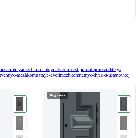
oizvoditelya
mezhkomnatnye-dveri-ekoshpon-ot-proizvoditelya
tvennye-mezhkomnatnye-dveri
mezhkomnatnye-dveri-s-ustanovkoj
Под заказ