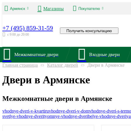
Магазины
Армянск
Покупателю
+7 (495) 859-31-59
Получить консультацию
с 9:00 до 20:00
Межкомнатные двери
Входные двери
Главная страница
Каталог дверей
Двери в Армянске
Двери в Армянске
Межкомнатные двери в Армянске
vhodnye-dveri-v-kvartiru
vhodnye-dveri-v-dom
vhodnye-dveri-s-term
svetlye-vhodnye-dveri
tyomnye-vhodnye-dveri
belye-vhodnye-dveri
ya