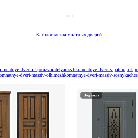
Каталог межкомнатных дверей
mnatnye-dveri-ot-proizvoditelya
mezhkomnatnye-dveri-s-patinoj-ot-pr
mnatnye-dveri-massiv-olhi
mezhkomnatnye-dveri-massiv-sosny
kaches
Под заказ