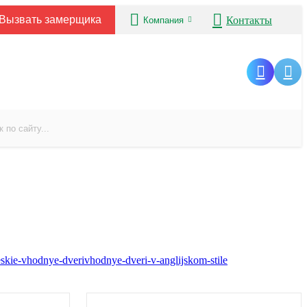
Вызвать замерщика
Контакты
Компания
eskie-vhodnye-dveri
vhodnye-dveri-v-anglijskom-stile