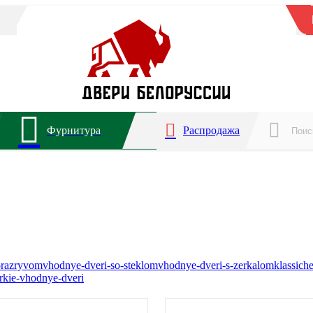
Фурнитура
Распродажа
orazryvom
vhodnye-dveri-so-steklom
vhodnye-dveri-s-zerkalom
klassich
rkie-vhodnye-dveri