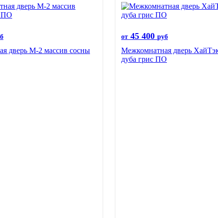
45 400
б
от
руб
я дверь М-2 массив сосны
Межкомнатная дверь ХайТэк
дуба грис ПО