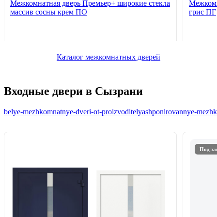
Межкомнатная дверь Премьер+ широкие стекла
Межкомн
массив сосны крем ПО
грис ПГ
Каталог межкомнатных дверей
Входные двери в Сызрани
belye-mezhkomnatnye-dveri-ot-proizvoditelya
shponirovannye-mezhko
Под за