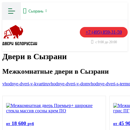
Сызрань
+7 (495) 859-31-59
с 9:00 до 20:00
Двери в Сызрани
Межкомнатные двери в Сызрани
vhodnye-dveri-v-kvartiru
vhodnye-dveri-v-dom
vhodnye-dveri-s-term
18 600
45 9
от
руб
от