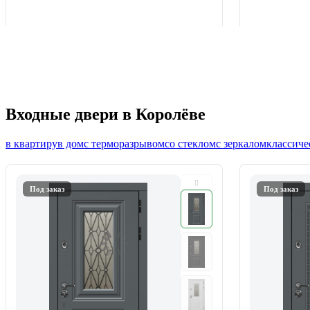
Входные двери в Королёве
в квартиру
в дом
с терморазрывом
со стеклом
с зеркалом
классиче
Под заказ
Под заказ