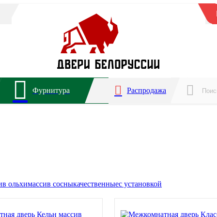
Фурнитура
Распродажа
ив ольхи
массив сосны
качественные
с установкой