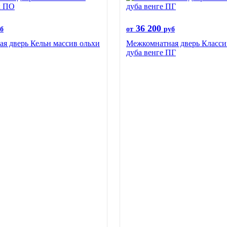
36 200
б
от
руб
я дверь Кельн массив ольхи
Межкомнатная дверь Класси
дуба венге ПГ