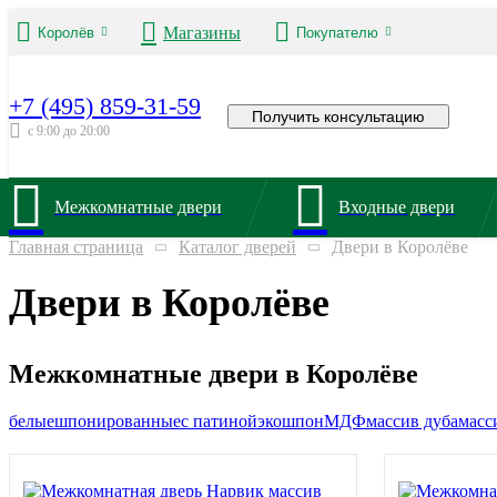
Магазины
Королёв
Покупателю
+7 (495) 859-31-59
Получить консультацию
с 9:00 до 20:00
Межкомнатные двери
Входные двери
Главная страница
Каталог дверей
Двери в Королёве
Двери в Королёве
Межкомнатные двери в Королёве
белые
шпонированные
с патиной
экошпон
МДФ
массив дуба
масс