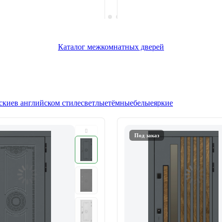
Каталог межкомнатных дверей
ские
в английском стиле
светлые
тёмные
белые
яркие
Под заказ