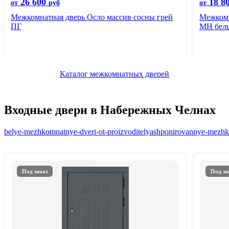
26 600
18 8
от
руб
от
Межкомнатная дверь Осло массив сосны грей
Межком
ПГ
MH бел
Каталог межкомнатных дверей
Входные двери в Набережных Челнах
belye-mezhkomnatnye-dveri-ot-proizvoditelya
shponirovannye-mezhko
Под заказ
Под за