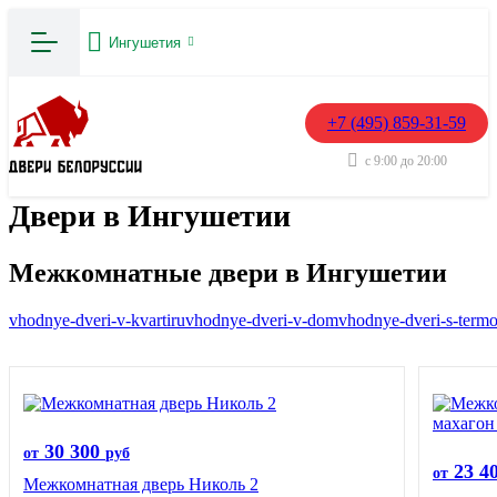
Ингушетия
+7 (495) 859-31-59
с 9:00 до 20:00
Двери в Ингушетии
Межкомнатные двери в Ингушетии
vhodnye-dveri-v-kvartiru
vhodnye-dveri-v-dom
vhodnye-dveri-s-term
30 300
от
руб
23 4
от
Межкомнатная дверь Николь 2