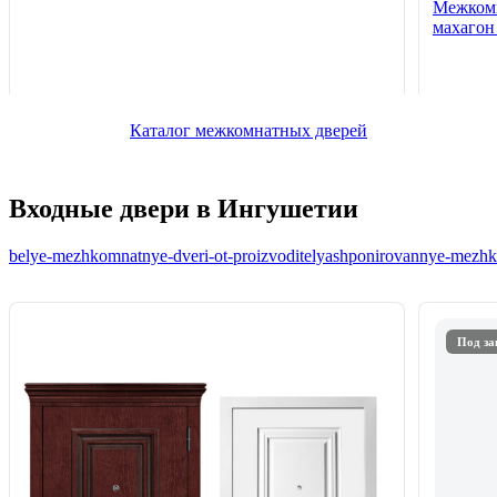
Межкомн
махаго
Каталог межкомнатных дверей
Входные двери в Ингушетии
belye-mezhkomnatnye-dveri-ot-proizvoditelya
shponirovannye-mezhko
Под за