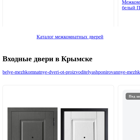
Межкомн
белый 
Каталог межкомнатных дверей
Входные двери в Крымске
belye-mezhkomnatnye-dveri-ot-proizvoditelya
shponirovannye-mezhko
Под за