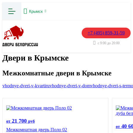
Крымск
+7 (495) 859-31-59
с 9:00 до 20:00
Двери в Крымске
Межкомнатные двери в Крымске
vhodnye-dveri-v-kvartiru
vhodnye-dveri-v-dom
vhodnye-dveri-s-term
21 700
от
руб
40 6
от
Межкомнатная дверь Поло 02