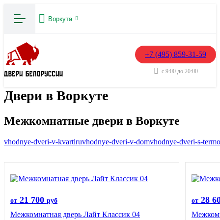
Воркута
+7 (495) 859-31-59
с 9:00 до 20:00
Двери в Воркуте
Межкомнатные двери в Воркуте
vhodnye-dveri-v-kvartiru
vhodnye-dveri-v-dom
vhodnye-dveri-s-term
21 700
28 6
от
руб
от
Межкомнатная дверь Лайт Классик 04
Межкомн