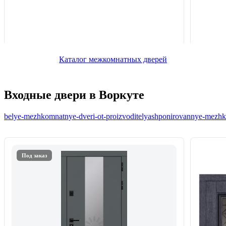
Каталог межкомнатных дверей
Входные двери в Воркуте
belye-mezhkomnatnye-dveri-ot-proizvoditelya
shponirovannye-mezhko
Под заказ