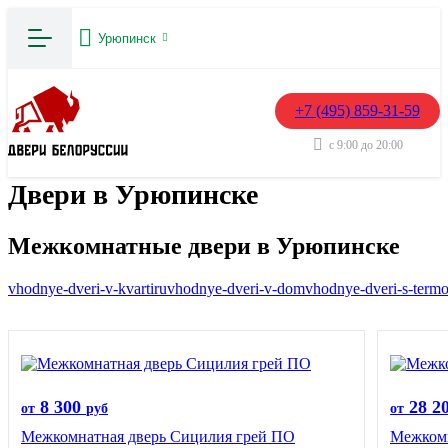
Урюпинск
+7 (495) 859-31-59
с 9:00 до 20:00
Двери в Урюпинске
Межкомнатные двери в Урюпинске
vhodnye-dveri-v-kvartiru
vhodnye-dveri-v-dom
vhodnye-dveri-s-term
8 300
28 2
от
руб
от
Межкомнатная дверь Сицилия грей ПО
Межкомн