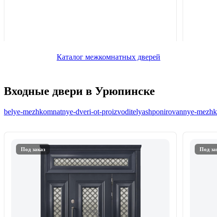
Каталог межкомнатных дверей
Входные двери в Урюпинске
belye-mezhkomnatnye-dveri-ot-proizvoditelya
shponirovannye-mezhko
Под заказ
Под за