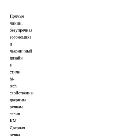
кольца
Резьбовая
Прямые
линии,
безупречная
эргономика
и
лаконичный
дизайн
в
стиле
hi-
tech
свойственны
дверным
ручкам
серии
KM.
Дверная
ручка