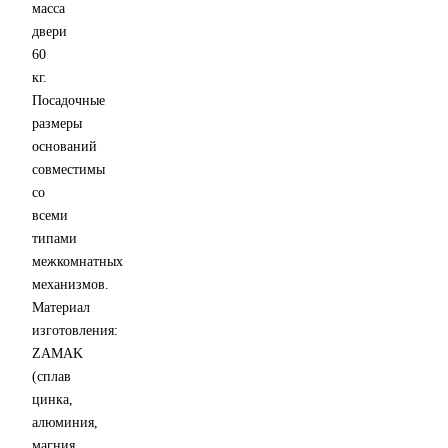
масса
двери
60
кг.
Посадочные
размеры
оснований
совместимы
со
всеми
типами
межкомнатных
механизмов.
Материал
изготовления:
ZAMAK
(сплав
цинка,
алюминия,
магния