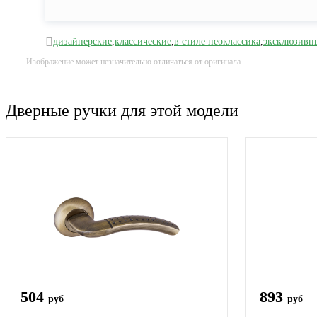
дизайнерские
,
классические
,
в стиле неоклассика
,
эксклюзивн
Изображение может незначительно отличаться от оригинала
Дверные ручки для этой модели
504
893
руб
руб