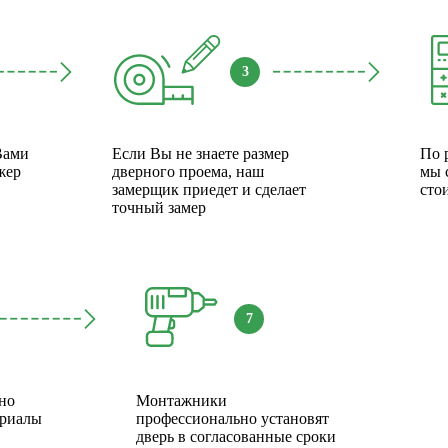
3
Вами
Если Вы не знаете размер
По 
жер
дверного проема, наш
мы 
замерщик приедет и сделает
сто
точный замер
7
но
Монтажники
ериалы
профессионально установят
дверь в согласованные сроки