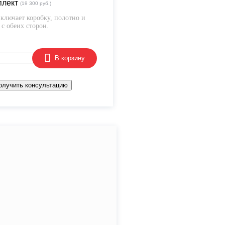
плект
(19 300 руб.)
ключает коробку, полотно и
с обеих сторон.
В корзину
олучить консультацию