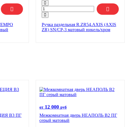
.TEMPO
Ручка раздельная R.ZR54.AXIS (AXIS
овый
ZR) SN/CP-3 матовый никель/хром
12 000
от
руб
ЦИЯ B3 ПГ
Межкомнатная дверь НЕАПОЛЬ В2 ПГ
серый матовый