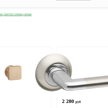
ые
,
светло-серые
,
серые
2 280
руб