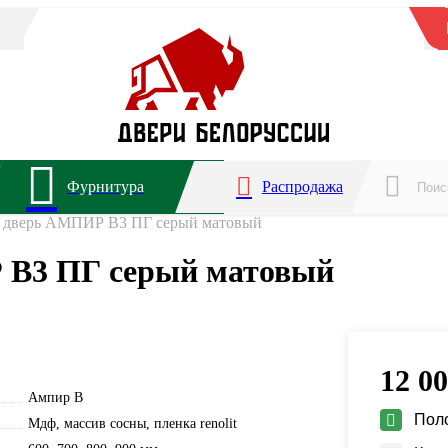
Фурнитура
Распродажа
 дверь АМПИР В3 ПГ серый матовый
В3 ПГ серый матовый
12 0
Ампир B
Пол
Мдф, массив сосны, пленка renolit