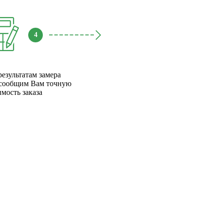
4
результатам замера
сообщим Вам точную
имость заказа