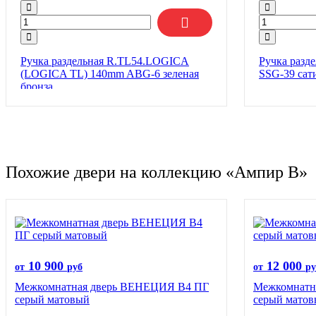
Ручка раздельная R.TL54.LOGICA
Ручка разд
(LOGICA TL) 140mm ABG-6 зеленая
SSG-39 сат
бронза
Похожие двери на коллекцию «Ампир B»
10 900
12 000
от
руб
от
ру
Межкомнатная дверь ВЕНЕЦИЯ B4 ПГ
Межкомнатн
серый матовый
серый мато