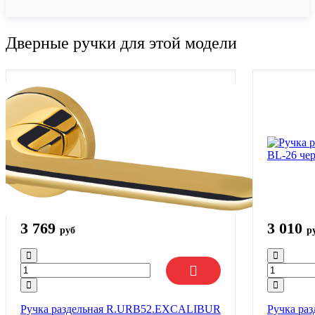
Дверные ручки для этой модели
3 769
3 010
руб
р
Ручка раздельная R.URB52.EXCALIBUR
Ручка ра