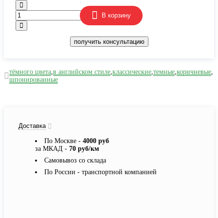
В корзину
получить консультацию
тёмного цвета
,
в английском стиле
,
классические
,
темные
,
коричневые
,
шпонированные
Доставка
По Москве -
4000 руб
за МКАД -
70 руб/км
Самовывоз со склада
По России - транспортной компанией