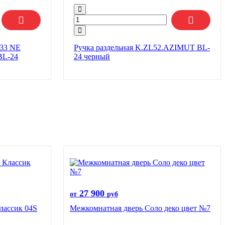
433 NE
Ручка раздельная K.ZL52.AZIMUT BL-
BL-24
24 черный
27 900
от
руб
лассик 04S
Межкомнатная дверь Соло деко цвет №7