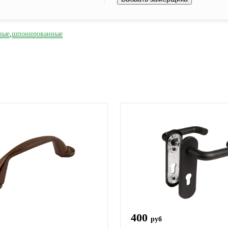
вые
,
шпонированные
400
руб