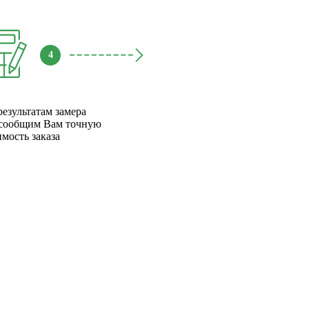
4
результатам замера
сообщим Вам точную
имость заказа