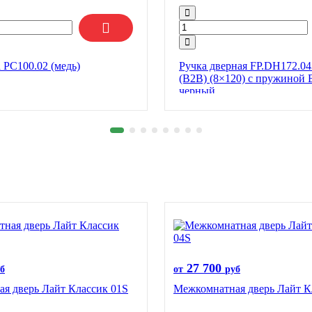
 РС100.02 (медь)
Ручка дверная FP.DH172.0
(B2B) (8×120) с пружиной 
черный
27 700
б
от
руб
я дверь Лайт Классик 01S
Межкомнатная дверь Лайт К