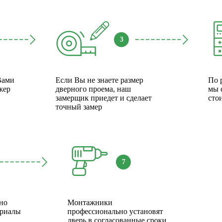
3
Вами
Если Вы не знаете размер
По 
жер
дверного проема, наш
мы 
замерщик приедет и сделает
сто
точный замер
7
но
Монтажники
ериалы
профессионально установят
дверь в согласованные сроки