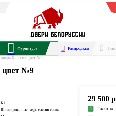
Фурнитура
Распродажа
дверь Классик цвет №9
 цвет №9
29 500
р
K1
Полотно
Шпонированные, мдф, массив сосны