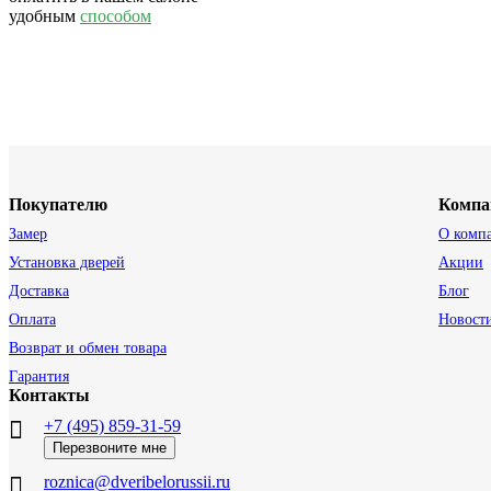
удобным
способом
Покупателю
Компа
Замер
О комп
Установка дверей
Акции
Доставка
Блог
Оплата
Новост
Возврат и обмен товара
Гарантия
Контакты
+7 (495) 859-31-59
Перезвоните мне
roznica@dveribelorussii.ru