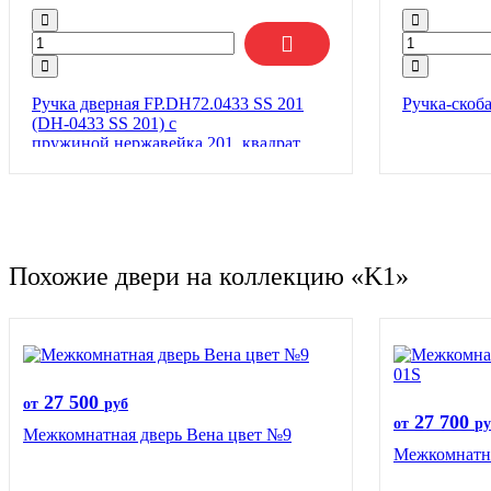
Ручка дверная FP.DH72.0433 SS 201
Ручка-скоба
(DH-0433 SS 201) с
пружиной,нержавейка 201, квадрат
9×140 мм
Похожие двери на коллекцию «K1»
27 500
от
руб
27 700
от
ру
Межкомнатная дверь Вена цвет №9
Межкомнатна