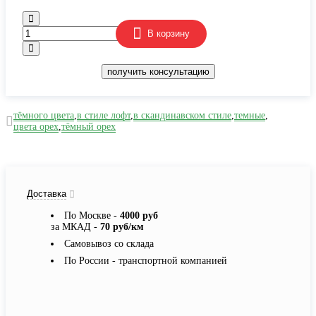
В корзину
получить консультацию
тёмного цвета
,
в стиле лофт
,
в скандинавском стиле
,
темные
,
цвета орех
,
тёмный орех
Доставка
По Москве -
4000 руб
за МКАД -
70 руб/км
Самовывоз со склада
По России - транспортной компанией