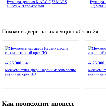
Ручка раздельная K.ARC.Q52.MARS
Ручка ра
CP/WH-19 хром/белый
JR) SN/C
Похожие двери на коллекцию «Осло-2»
25 300
25 300
от
руб
от
Межкомнатная дверь Нарвик массив сосны
Межкомнат
античный орех ПО
античный 
Как происходит процесс